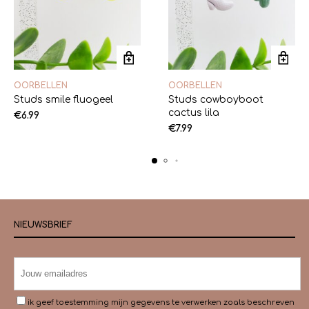
OORBELLEN
OORBELLEN
Studs smile fluogeel
Studs cowboyboot
cactus lila
€
6.99
€
7.99
NIEUWSBRIEF
ik geef toestemming mijn gegevens te verwerken zoals beschreven