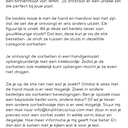
een binnenmaat van 14mm. Zo ontstaat er een unieke set
die perfect bij jouw past.
De bedels maak ik met de hand en hierdoor kan het zijn
dat de set die je ontvangt er iets anders uitziet. Elk
figuurtje is uniek. Wil je deze set bedels liever aan
goudkleurige studs? Dat kan, deze kun je via de site
bestellen. Je vindt ze tussen de studs in dezelfde
categorie oorbellen.
Je ontvangt de oorbellen in een handgemaakt
opbergbundeltje met een trekkoordje. Zodat je de
oorbellen ook makkelijk kunt opbergen mocht je ze even
niet dragen.
Zie je op de site net niet wat je zoekt? Omdat ik alles met
de hand maak is er veel mogelijk. Zowel in andere
bedeltjes als oorbellen bevestigingen. Ben je opzoek naar
een bepaalde bedel vorm, andere kleur? Of wil je liever
een andere oorbelhaakje dan is er veel mogelijk. Stuur mij
een mail naar info@tinylittlecactus.com met daar in wat je
precies voor een oorbel zoekt. In welke vorm, kleur en
degelijke. Hoe meer informatie je mij geeft hoe beter. En
dan kan ik samen met je kijken wat ik voor je kan