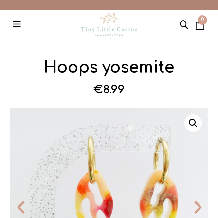
0
Hoops yosemite
€
8.99