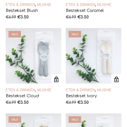
ETEN & DRINKEN
,
MUSHIE
ETEN & DRINKEN
,
MUSHIE
Bestekset Blush
Bestekset Caramel
Oorspronkelijke
Huidige
Oorspronkelijke
Huidige
€
6.99
€
3.50
€
6.99
€
3.50
prijs
prijs
prijs
prijs
was:
is:
was:
is:
€6.99.
€3.50.
€6.99.
€3.50.
SALE
SALE
ETEN & DRINKEN
,
MUSHIE
ETEN & DRINKEN
,
MUSHIE
Bestekset Cloud
Bestekset Ivory
Oorspronkelijke
Huidige
Oorspronkelijke
Huidige
€
6.99
€
3.50
€
6.99
€
3.50
prijs
prijs
prijs
prijs
was:
is:
was:
is:
€6.99.
€3.50.
€6.99.
€3.50.
SALE
SALE