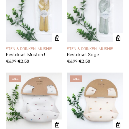
ETEN & DRINKEN
,
MUSHIE
ETEN & DRINKEN
,
MUSHIE
Bestekset Mustard
Bestekset Sage
Oorspronkelijke
Huidige
Oorspronkelijke
Huidige
€
6.99
€
3.50
€
6.99
€
3.50
prijs
prijs
prijs
prijs
was:
is:
was:
is:
€6.99.
€3.50.
€6.99.
€3.50.
SALE
SALE