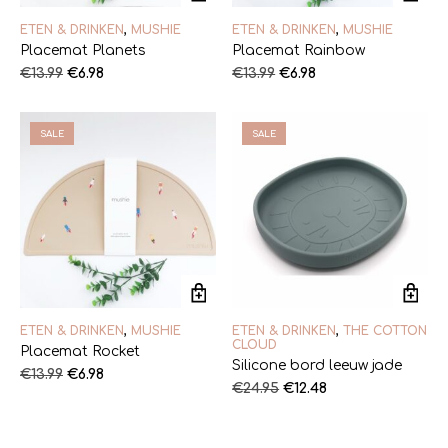
ETEN & DRINKEN
,
MUSHIE
ETEN & DRINKEN
,
MUSHIE
Placemat Planets
Placemat Rainbow
Oorspronkelijke
Huidige
Oorspronkelijke
Huidige
€
13.99
€
6.98
€
13.99
€
6.98
prijs
prijs
prijs
prijs
was:
is:
was:
is:
€13.99.
€6.98.
€13.99.
€6.98.
SALE
SALE
ETEN & DRINKEN
,
MUSHIE
ETEN & DRINKEN
,
THE COTTON
CLOUD
Placemat Rocket
Silicone bord leeuw jade
Oorspronkelijke
Huidige
€
13.99
€
6.98
Oorspronkelijke
Huidige
€
24.95
€
12.48
prijs
prijs
prijs
prijs
was:
is:
was:
is:
€13.99.
€6.98.
€24.95.
€12.48.