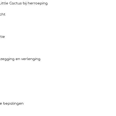
Little Cactus bij herroeping
echt
tie
opzegging en verlenging
nde bepalingen