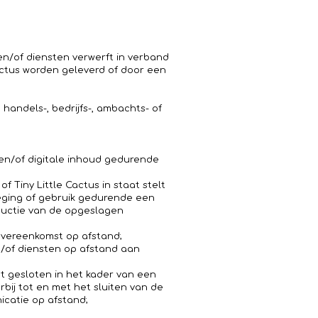
n/of diensten verwerft in verband
actus worden geleverd of door een
handels-, bedrijfs-, ambachts- of
 en/of digitale inhoud gedurende
Tiny Little Cactus in staat stelt
leging of gebruik gedurende een
oductie van de opgeslagen
overeenkomst op afstand;
en/of diensten op afstand aan
t gesloten in het kader van een
bij tot en met het sluiten van de
catie op afstand;