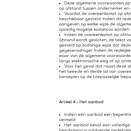
Deze algemene voorwaarden zijn 
op afstand tussen ondernemer en
Voordat de overeenkomst op afs
beschikbaar gesteld. Indien dit rede
aangeven op welke wijze de algemene
spoedig mogelijk kosteloos worden
Indien de overeenkomst op afstan
afstand wordt gesloten, de tekst 
gesteld op zodanige wijze dat de
gegevensdrager. Indien dit redelijk
waar van de algemene voorwaarden
langs elektronische weg of op ande
Voor het geval dat naast deze a
het tweede en derde lid van overe
beroepen op de toepasselijke bepal
Artikel 4 – Het aanbod
Indien een aanbod een beperkte 
vermeld.
Het aanbod bevat een volledige 
beschrijving is voldoende gedetai