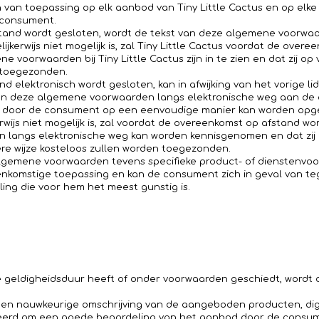
van toepassing op elk aanbod van Tiny Little Cactus en op elk
 consument.
tand wordt gesloten, wordt de tekst van deze algemene voorw
lijkerwijs niet mogelijk is, zal Tiny Little Cactus voordat de ove
 voorwaarden bij Tiny Little Cactus zijn in te zien en dat zij o
 toegezonden.
d elektronisch wordt gesloten, kan in afwijking van het vorige l
van deze algemene voorwaarden langs elektronische weg aan de
ze door de consument op een eenvoudige manier kan worden op
erwijs niet mogelijk is, zal voordat de overeenkomst op afstand
 langs elektronische weg kan worden kennisgenomen en dat zij
re wijze kosteloos zullen worden toegezonden.
lgemene voorwaarden tevens specifieke product- of dienstenvoor
enkomstige toepassing en kan de consument zich in geval van te
ing die voor hem het meest gunstig is.
geldigheidsduur heeft of onder voorwaarden geschiedt, wordt di
en nauwkeurige omschrijving van de aangeboden producten, digi
lleerd om een goede beoordeling van het aanbod door de consume