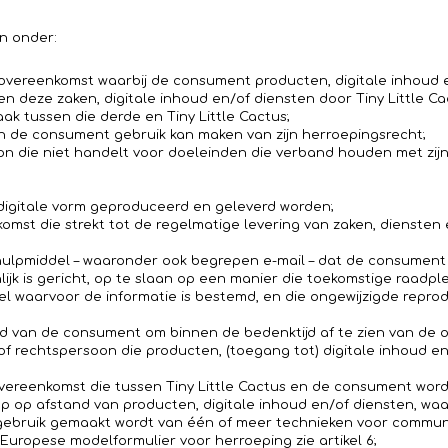
n onder:
vereenkomst waarbij de consument producten, digitale inhoud e
 deze zaken, digitale inhoud en/of diensten door Tiny Little C
aak tussen die derde en Tiny Little Cactus;
en de consument gebruik kan maken van zijn herroepingsrecht;
n die niet handelt voor doeleinden die verband houden met zijn 
 digitale vorm geproduceerd en geleverd worden;
mst die strekt tot de regelmatige levering van zaken, diensten
lpmiddel – waaronder ook begrepen e-mail – dat de consument of 
ijk is gericht, op te slaan op een manier die toekomstige raadp
el waarvoor de informatie is bestemd, en die ongewijzigde repr
id van de consument om binnen de bedenktijd af te zien van de 
ke of rechtspersoon die producten, (toegang tot) digitale inhoud 
ereenkomst die tussen Tiny Little Cactus en de consument word
 op afstand van producten, digitale inhoud en/of diensten, waar
gebruik gemaakt wordt van één of meer technieken voor communi
Europese modelformulier voor herroeping zie artikel 6;