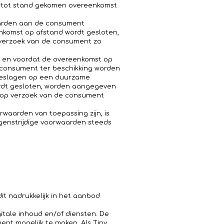
e tot stand gekomen overeenkomst
aarden aan de consument
reenkomst op afstand wordt gesloten,
p verzoek van de consument zo
id en voordat de overeenkomst op
 consument ter beschikking worden
geslagen op een duurzame
 wordt gesloten, worden aangegeven
 op verzoek van de consument
waarden van toepassing zijn, is
genstrijdige voorwaarden steeds
t nadrukkelijk in het aanbod
tale inhoud en/of diensten. De
nt mogelijk te maken. Als Tiny