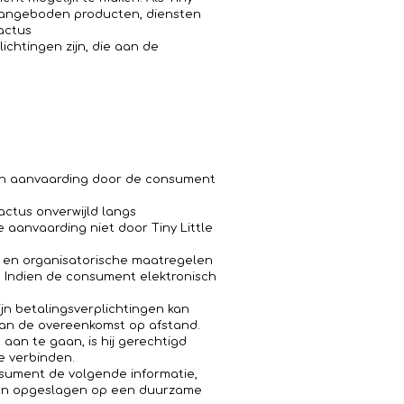
 aangeboden producten, diensten
Cactus
ichtingen zijn, die aan de
van aanvaarding door de consument
actus onverwijld langs
aanvaarding niet door Tiny Little
he en organisatorische maatregelen
g. Indien de consument elektronisch
ijn betalingsverplichtingen kan
van de overeenkomst op afstand.
aan te gaan, is hij gerechtigd
e verbinden.
consument de volgende informatie,
rden opgeslagen op een duurzame