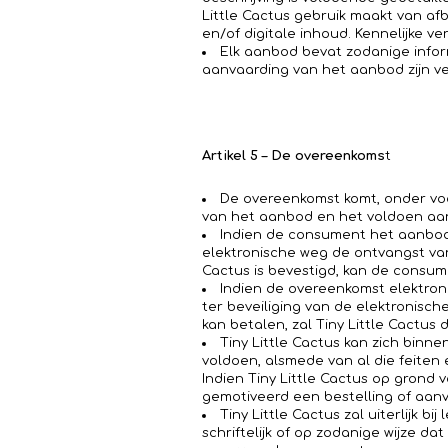
Little Cactus gebruik maakt van a
en/of digitale inhoud. Kennelijke ve
Elk aanbod bevat zodanige inform
aanvaarding van het aanbod zijn v
Artikel 5 – De overeenkoms
t
De overeenkomst komt, onder vo
van het aanbod en het voldoen aan
Indien de consument het aanbod 
elektronische weg de ontvangst va
Cactus is bevestigd, kan de consu
Indien de overeenkomst elektroni
ter beveiliging van de elektronisch
kan betalen, zal Tiny Little Cactu
Tiny Little Cactus kan zich binn
voldoen, alsmede van al die feiten
Indien Tiny Little Cactus op grond
gemotiveerd een bestelling of aanv
Tiny Little Cactus zal uiterlijk 
schriftelijk of op zodanige wijze