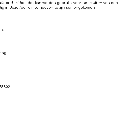
fstand: middel dat kan worden gebruikt voor het sluiten van ee
dig in dezelfde ruimte hoeven te zijn samengekomen.
tus
Haag
375B02