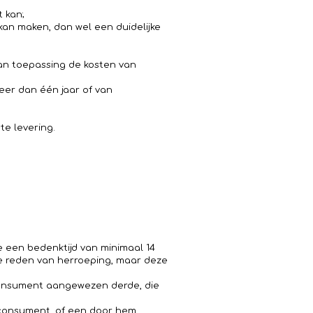
 kan;
an maken, dan wel een duidelijke
 van toepassing de kosten van
er dan één jaar of van
te levering.
een bedenktijd van minimaal 14
e reden van herroeping, maar deze
 consument aangewezen derde, die
 consument, of een door hem