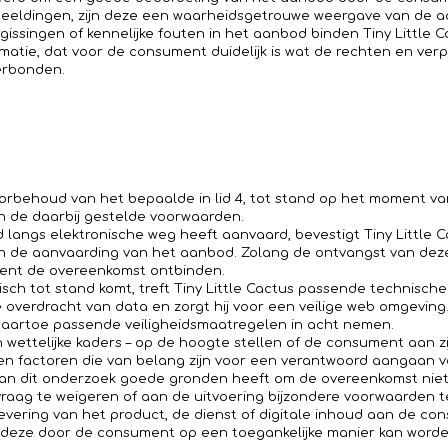
fbeeldingen, zijn deze een waarheidsgetrouwe weergave van de
rgissingen of kennelijke fouten in het aanbod binden Tiny Little 
atie, dat voor de consument duidelijk is wat de rechten en verpl
erbonden.
orbehoud van het bepaalde in lid 4, tot stand op het moment 
 de daarbij gestelde voorwaarden.
langs elektronische weg heeft aanvaard, bevestigt Tiny Little C
n de aanvaarding van het aanbod. Zolang de ontvangst van deze 
ment de overeenkomst ontbinden.
sch tot stand komt, treft Tiny Little Cactus passende technisc
e overdracht van data en zorgt hij voor een veilige web omgevin
s daartoe passende veiligheidsmaatregelen in acht nemen.
en wettelijke kaders – op de hoogte stellen of de consument aan z
 en factoren die van belang zijn voor een verantwoord aangaan 
 van dit onderzoek goede gronden heeft om de overeenkomst niet 
raag te weigeren of aan de uitvoering bijzondere voorwaarden t
bij levering van het product, de dienst of digitale inhoud aan de 
 dat deze door de consument op een toegankelijke manier kan wo