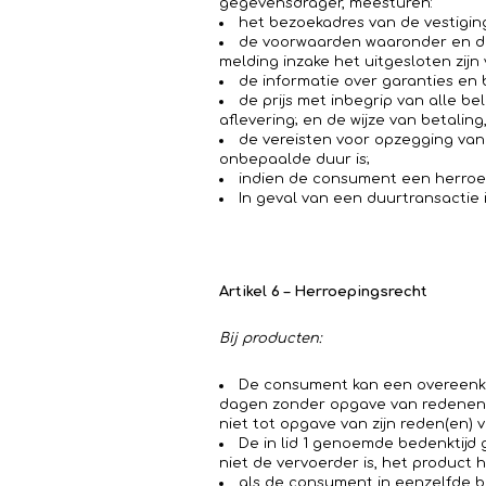
gegevensdrager, meesturen:
het bezoekadres van de vestigin
de voorwaarden waaronder en de
melding inzake het uitgesloten zijn
de informatie over garanties en
de prijs met inbegrip van alle b
aflevering; en de wijze van betalin
de vereisten voor opzegging van
onbepaalde duur is;
indien de consument een herroep
In geval van een duurtransactie i
Artikel 6 – Herroepingsrecht
Bij producten:
De consument kan een overeenko
dagen zonder opgave van redenen 
niet tot opgave van zijn reden(en) v
De in lid 1 genoemde bedenktijd
niet de vervoerder is, het product 
als de consument in eenzelfde 