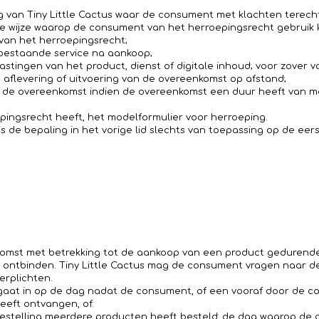
g van Tiny Little Cactus waar de consument met klachten terecht
 wijze waarop de consument van het herroepingsrecht gebruik k
 van het herroepingsrecht;
 bestaande service na aankoop;
elastingen van het product, dienst of digitale inhoud; voor zover
g, aflevering of uitvoering van de overeenkomst op afstand;
 de overeenkomst indien de overeenkomst een duur heeft van me
ingsrecht heeft, het modelformulier voor herroeping.
s de bepaling in het vorige lid slechts van toepassing op de eers
mst met betrekking tot de aankoop van een product gedurende 
ontbinden. Tiny Little Cactus mag de consument vragen naar d
erplichten.
 gaat in op de dag nadat de consument, of een vooraf door de
heeft ontvangen, of:
bestelling meerdere producten heeft besteld: de dag waarop de