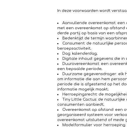
In deze voorwaarden wordt verstaa
Aanvullende overeenkomst: een o
met een overeenkomst op afstand en
derde partij op basis van een afspr
Bedenktijd: de termijn waarbinn
Consument: de natuurlijke persoo
beroepsactiviteit;
Dag: kalenderdag;
Digitale inhoud: gegevens die in
Duurovereenkomst: een overeenko
een bepaalde periode;
Duurzame gegevensdrager: elk hu
om informatie die aan hem persoonl
periode die is afgestemd op het do
informatie mogelijk maakt;
Herroepingsrecht: de mogelijkhe
Tiny Little Cactus: de natuurlij
consumenten aanbiedt;
Overeenkomst op afstand: een ov
georganiseerd systeem voor verkoop
overeenkomst uitsluitend of mede 
Modelformulier voor herroeping: 