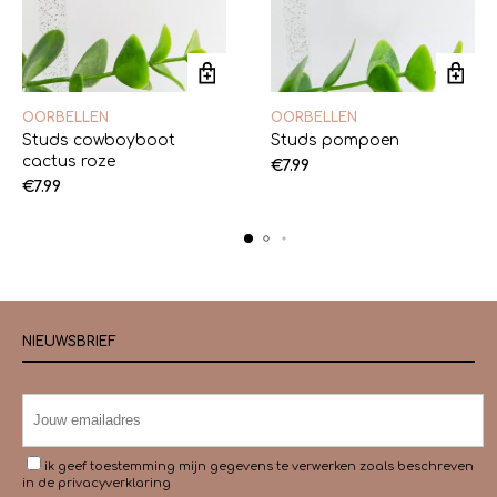
OORBELLEN
OORBELLEN
Studs cowboyboot
Studs pompoen
cactus roze
€
7.99
€
7.99
NIEUWSBRIEF
ik geef toestemming mijn gegevens te verwerken zoals beschreven
in de
privacyverklaring