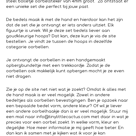
steel bolletje oorbelsteker van 4mm groot. Zo ontstaat er
een unieke set die perfect bij jouw past.
De bedels maak ik met de hand en hierdoor kan het zijn
dat de set die je ontvangt er iets anders uitziet. Elk
figuurtje is uniek. Wil je deze set bedels liever aan
goudkleurige hoops? Dat kan, deze kun je via de site
bestellen. Je vindt ze tussen de hoops in dezelfde
categorie oorbellen.
Je ontvangt de oorbellen in een handgemaakt
opbergbundeltje met een trekkoordje. Zodat je de
oorbellen ook makkelijk kunt opbergen mocht je ze even
niet dragen.
Zie je op de site net niet wat je zoekt? Omdat ik alles met
de hand maak is er veel mogelijk. Zowel in andere
bedeltjes als oorbellen bevestigingen. Ben je opzoek naar
een bepaalde bedel vorm, andere kleur? Of wil je liever
een andere oorbelhaakje dan is er veel mogelijk. Stuur mij
een mail naar info@tinylittlecactus.com met daar in wat je
precies voor een oorbel zoekt. In welke vorm, kleur en
degelijke. Hoe meer informatie je mij geeft hoe beter. En
dan kan ik samen met je kijken wat ik voor je kan