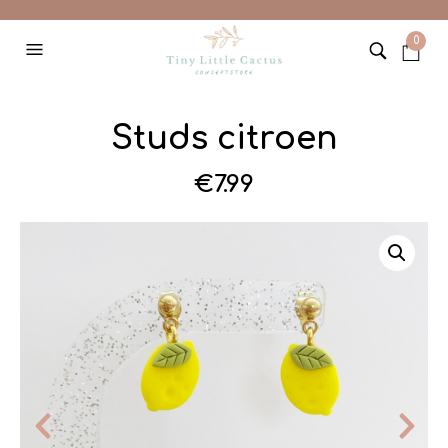
0
Studs citroen
€
7.99