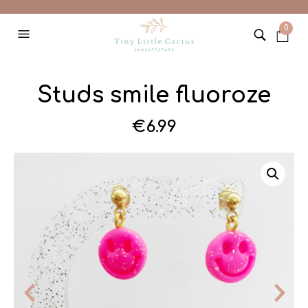
0
Studs smile fluoroze
€
6.99