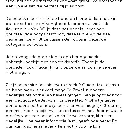
steel bolletje oorbelsteker van 4mm groot. Zo ontstaat er
een unieke set die perfect bij jouw past.
De bedels maak ik met de hand en hierdoor kan het zijn
dat de set die je ontvangt er iets anders uitziet. Elk
figuurtje is uniek. Wil je deze set bedels liever aan
goudkleurige hoops? Dat kan, deze kun je via de site
bestellen. Je vindt ze tussen de hoops in dezelfde
categorie oorbellen.
Je ontvangt de oorbellen in een handgemaakt
opbergbundeltje met een trekkoordje. Zodat je de
oorbellen ook makkelijk kunt opbergen mocht je ze even
niet dragen.
Zie je op de site net niet wat je zoekt? Omdat ik alles met
de hand maak is er veel mogelijk. Zowel in andere
bedeltjes als oorbellen bevestigingen. Ben je opzoek naar
een bepaalde bedel vorm, andere kleur? Of wil je liever
een andere oorbelhaakje dan is er veel mogelijk. Stuur mij
een mail naar info@tinylittlecactus.com met daar in wat je
precies voor een oorbel zoekt. In welke vorm, kleur en
degelijke. Hoe meer informatie je mij geeft hoe beter. En
dan kan ik samen met je kijken wat ik voor je kan