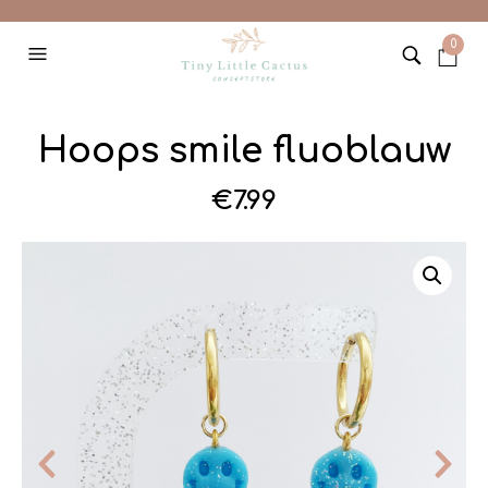
0
Hoops smile fluoblauw
€
7.99