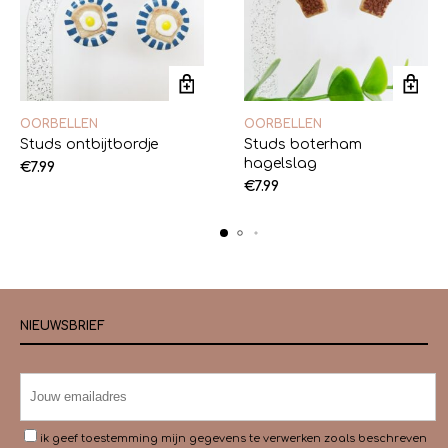
OORBELLEN
OORBELLEN
Studs ontbijtbordje
Studs boterham
hagelslag
€
7.99
€
7.99
NIEUWSBRIEF
ik geef toestemming mijn gegevens te verwerken zoals beschreven