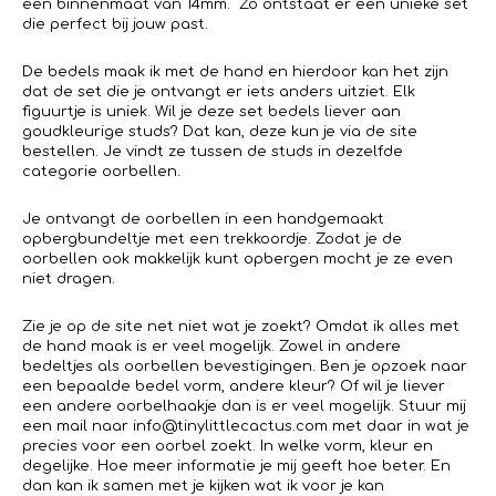
een binnenmaat van 14mm. Zo ontstaat er een unieke set
die perfect bij jouw past.
De bedels maak ik met de hand en hierdoor kan het zijn
dat de set die je ontvangt er iets anders uitziet. Elk
figuurtje is uniek. Wil je deze set bedels liever aan
goudkleurige studs? Dat kan, deze kun je via de site
bestellen. Je vindt ze tussen de studs in dezelfde
categorie oorbellen.
Je ontvangt de oorbellen in een handgemaakt
opbergbundeltje met een trekkoordje. Zodat je de
oorbellen ook makkelijk kunt opbergen mocht je ze even
niet dragen.
Zie je op de site net niet wat je zoekt? Omdat ik alles met
de hand maak is er veel mogelijk. Zowel in andere
bedeltjes als oorbellen bevestigingen. Ben je opzoek naar
een bepaalde bedel vorm, andere kleur? Of wil je liever
een andere oorbelhaakje dan is er veel mogelijk. Stuur mij
een mail naar info@tinylittlecactus.com met daar in wat je
precies voor een oorbel zoekt. In welke vorm, kleur en
degelijke. Hoe meer informatie je mij geeft hoe beter. En
dan kan ik samen met je kijken wat ik voor je kan