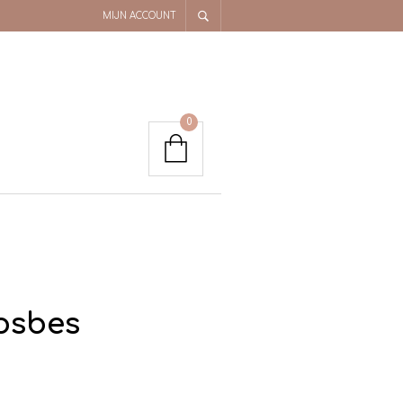
MIJN ACCOUNT
0
osbes