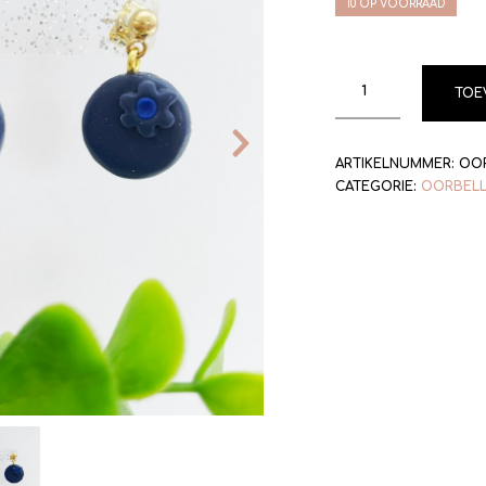
10 OP VOORRAAD
TOE
ARTIKELNUMMER:
OOR
CATEGORIE:
OORBEL