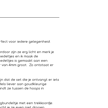
rfect voor iedere gelegenheid.
erdoor zijn ze erg licht en merk je
bedeltjes en ik maak de
 bedeltjes is gemaakt aan een
er van 4mm groot. Zo ontstaat er
n dat de set die je ontvangt er iets
bedels liever aan goudkleurige
vindt ze tussen de hoops in
bundeltje met een trekkoordje.
cht je ze even niet dragen.