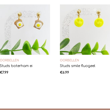
OORBELLEN
OORBELLEN
Studs boterham ei
Studs smile fluogeel
€
7.99
€
6.99