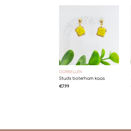
OORBELLEN
Studs boterham kaas
€
7.99