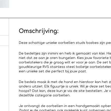
Omschrijving:
Deze schattige unieke oorbellen studs bosbes zijn pe
De bedeltjes zijn inimini en heb ik gemaakt van klei. Hi
niet dat ze aan je oren bungelen. Kies jouw favoriete 
oorbelstekers die je graag wilt er voor je aan. De set
goudkleurige RVS stainless steel bolletje oorbelstek
een unieke set die perfect bij jouw past.
De bedels maak ik met de hand en hierdoor kan het zij
anders uitziet. Elk figuurtje is uniek. Wil je deze set 
hoops? Dat kan, deze kun je via de site bestellen. Je 
dezelfde categorie oorbellen.
Je ontvangt de oorbellen in een handgemaakt opberg
Zodat je de oorbellen ook makkelijk kunt opbergen mo