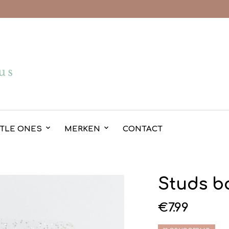
TTLE ONES
MERKEN
CONTACT
Studs b
€
7.99