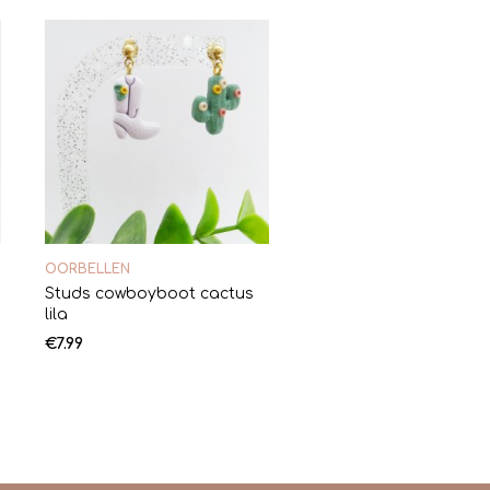
OORBELLEN
Studs cowboyboot cactus
lila
€
7.99