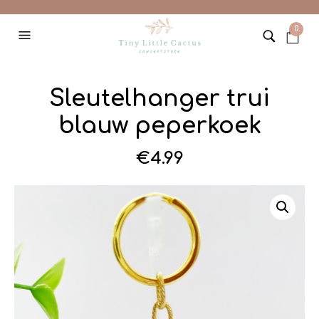
0
Sleutelhanger trui
blauw peperkoek
€
4.99