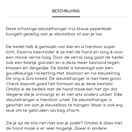
BESCHRIJVING
Deze schattige sleutelhanger trui blauw peperkoek
bungelt gezellig aan je sleutelbos of aan je tas.
De bedel heb ik gemaakt van klei en is hierdoor super
licht. Daarna beschilder ik ze met de hand en zorg ik voor
een mooie vernis laag. Door de vernis laag gaat de bedel
ook een beetje glanzen en is deze meer bestand tegen
krassen en dergelijke. De bedel is bevestigd aan een
goudkleurige rvs ketting met daaraan en rvs sleutelring.
De ring is 2cm breed. De sleutelhanger is niet heel groot.
Check daarom goed het formaat als je deze besteld.
Omdat ik de bedels met de hand maak kan het zijn dat
diegene die je ontvangt er er net iets anders uitziet. Elke
sleutelhanger is hierdoor uniek. De sleutelhanger is
geschikt om aan je sleutelbos te hangen. Maar is ook erg
leuk om te gebruiken als bag charm.
Zie je op de site net niet wat je zoekt? Omdat ik alles met
de hand maak is er veel mogelijk. Zowel in andere