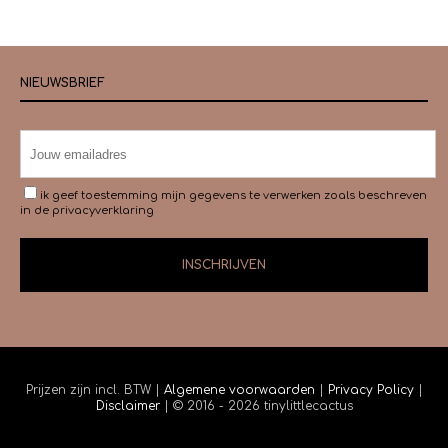
NIEUWSBRIEF
ik geef toestemming mijn gegevens te verwerken zoals beschreven
in de
privacyverklaring
Prijzen zijn incl. BTW |
Algemene voorwaarden
|
Privacy Policy
|
Disclaimer
| © 2016 - 2026 tinylittlecactus