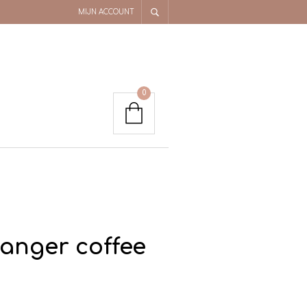
MIJN ACCOUNT
0
hanger coffee