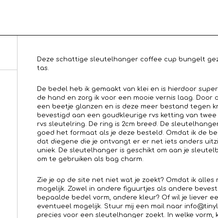
Deze schattige sleutelhanger coffee cup bungelt geze
tas.
De bedel heb ik gemaakt van klei en is hierdoor super
de hand en zorg ik voor een mooie vernis laag. Door 
een beetje glanzen en is deze meer bestand tegen kra
bevestigd aan een goudkleurige rvs ketting van twe
rvs sleutelring. De ring is 2cm breed. De sleutelhange
goed het formaat als je deze besteld. Omdat ik de b
dat diegene die je ontvangt er er net iets anders uitz
uniek. De sleutelhanger is geschikt om aan je sleutel
om te gebruiken als bag charm.
Zie je op de site net niet wat je zoekt? Omdat ik alle
mogelijk. Zowel in andere figuurtjes als andere beves
bepaalde bedel vorm, andere kleur? Of wil je liever e
eventueel mogelijk. Stuur mij een mail naar info@tiny
precies voor een sleutelhanger zoekt. In welke vorm, 