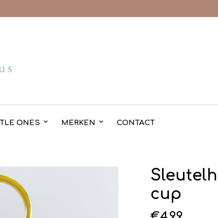
TTLE ONES
MERKEN
CONTACT
Sleutel
cup
€
4.99