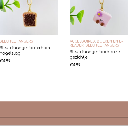
SLEUTELHANGERS
ACCESSOIRES
,
BOEKEN EN E-
READER
,
SLEUTELHANGERS
Sleutelhanger boterham
Sleutelhanger boek roze
hagelslag
gezichtje
€
4.99
€
4.99