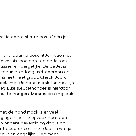
llig aan je sleutelbos of aan je
 licht. Daarna beschilder ik ze met
de vernis laag gaat de bedel ook
ssen en dergelijke. De bedel is
e centimeter lang met daaraan en
r is niet heel groot. Check daarom
edels met de hand maak kan het zijn
iet. Elke sleutelhanger is hierdoor
bos te hangen. Maar is ook erg leuk
s met de hand maak is er veel
tigingen. Ben je opzoek naar een
en andere bevestiging dan is dit
littlecactus.com met daar in wat je
kleur en degelijke. Hoe meer