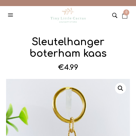
0
Sleutelhanger
boterham kaas
€
4.99