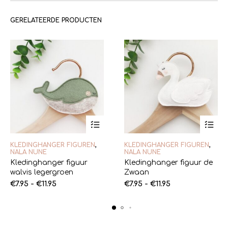
GERELATEERDE PRODUCTEN
Dit
Dit
KLEDINGHANGER FIGUREN
,
KLEDINGHANGER FIGUREN
,
product
product
NALA NUNE
NALA NUNE
heeft
heeft
Kledinghanger figuur
Kledinghanger figuur de
meerdere
meerde
walvis legergroen
Zwaan
variaties.
variaties
Prijsklasse:
Deze
Prijsklasse:
Deze
€
7.95
-
€
11.95
€
7.95
-
€
11.95
optie
optie
€7.95
€7.95
kan
kan
tot
tot
gekozen
gekoze
€11.95
€11.95
worden
worden