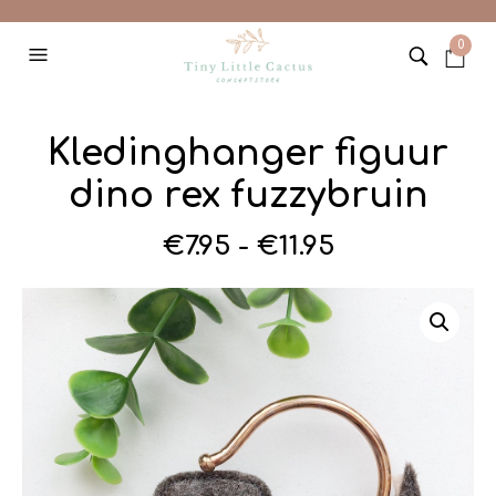
0
Kledinghanger figuur
dino rex fuzzybruin
Prijsklasse:
€
7.95
-
€
11.95
€7.95
tot
€11.95