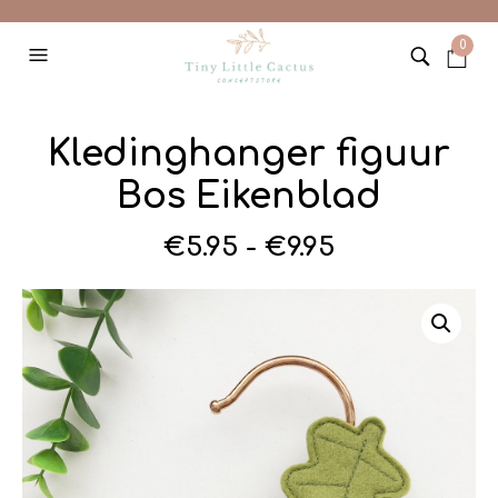
0
Kledinghanger figuur
Bos Eikenblad
Prijsklasse:
€
5.95
-
€
9.95
€5.95
tot
€9.95