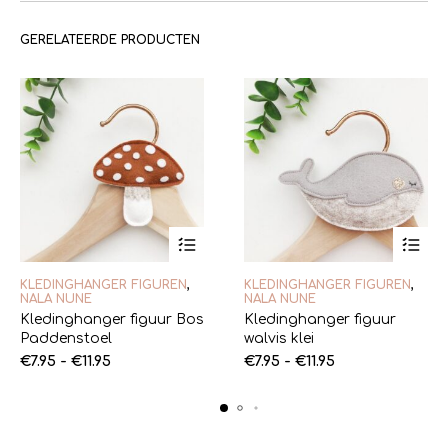
GERELATEERDE PRODUCTEN
Dit
Dit
KLEDINGHANGER FIGUREN
,
KLEDINGHANGER FIGUREN
,
product
product
NALA NUNE
NALA NUNE
heeft
heeft
Kledinghanger figuur Bos
Kledinghanger figuur
meerdere
meerde
Paddenstoel
walvis klei
variaties.
variaties
Prijsklasse:
Deze
Prijsklasse:
Deze
€
7.95
-
€
11.95
€
7.95
-
€
11.95
optie
optie
€7.95
€7.95
kan
kan
tot
tot
gekozen
gekoze
€11.95
€11.95
worden
worden