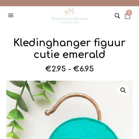
0
Kledinghanger figuur
cutie emerald
Prijsklasse:
€
2.95
-
€
6.95
€2.95
tot
€6.95