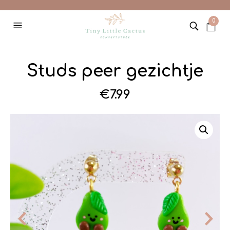
0
Studs peer gezichtje
€
7.99