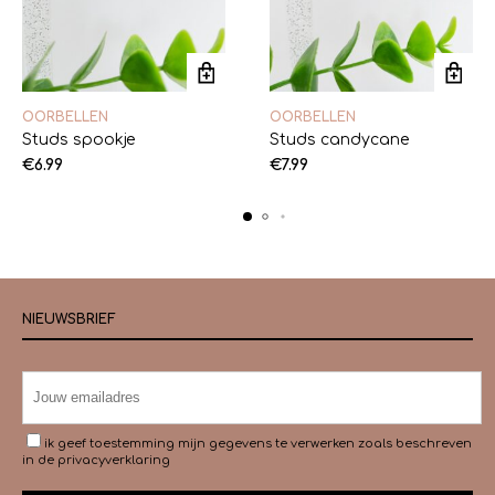
OORBELLEN
OORBELLEN
Studs spookje
Studs candycane
€
6.99
€
7.99
NIEUWSBRIEF
ik geef toestemming mijn gegevens te verwerken zoals beschreven
in de
privacyverklaring