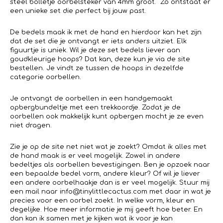
steel bolletje oorbelsteker van 4mm groot. Zo ontstaat er
een unieke set die perfect bij jouw past.
De bedels maak ik met de hand en hierdoor kan het zijn
dat de set die je ontvangt er iets anders uitziet. Elk
figuurtje is uniek. Wil je deze set bedels liever aan
goudkleurige hoops? Dat kan, deze kun je via de site
bestellen. Je vindt ze tussen de hoops in dezelfde
categorie oorbellen.
Je ontvangt de oorbellen in een handgemaakt
opbergbundeltje met een trekkoordje. Zodat je de
oorbellen ook makkelijk kunt opbergen mocht je ze even
niet dragen.
Zie je op de site net niet wat je zoekt? Omdat ik alles met
de hand maak is er veel mogelijk. Zowel in andere
bedeltjes als oorbellen bevestigingen. Ben je opzoek naar
een bepaalde bedel vorm, andere kleur? Of wil je liever
een andere oorbelhaakje dan is er veel mogelijk. Stuur mij
een mail naar info@tinylittlecactus.com met daar in wat je
precies voor een oorbel zoekt. In welke vorm, kleur en
degelijke. Hoe meer informatie je mij geeft hoe beter. En
dan kan ik samen met je kijken wat ik voor je kan