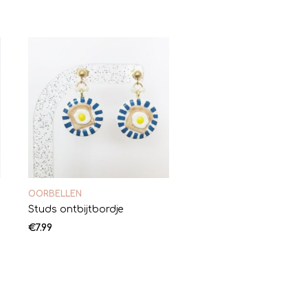
OORBELLEN
Studs ontbijtbordje
€
7.99