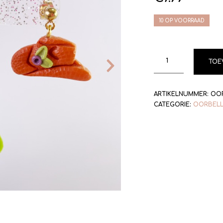
10 OP VOORRAAD
TOE
ARTIKELNUMMER:
OOR
CATEGORIE:
OORBEL