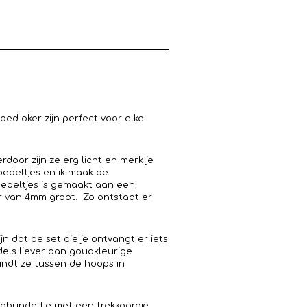
ed oker zijn perfect voor elke
erdoor zijn ze erg licht en merk je
bedeltjes en ik maak de
 bedeltjes is gemaakt aan een
er van 4mm groot. Zo ontstaat er
n dat de set die je ontvangt er iets
bedels liever aan goudkleurige
vindt ze tussen de hoops in
bundeltje met een trekkoordje.