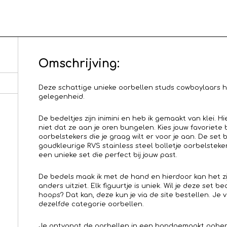
Omschrijving:
Deze schattige unieke oorbellen studs cowboylaars ho
gelegenheid.
De bedeltjes zijn inimini en heb ik gemaakt van klei. Hi
niet dat ze aan je oren bungelen. Kies jouw favoriete 
oorbelstekers die je graag wilt er voor je aan. De set
goudkleurige RVS stainless steel bolletje oorbelstek
een unieke set die perfect bij jouw past.
De bedels maak ik met de hand en hierdoor kan het zij
anders uitziet. Elk figuurtje is uniek. Wil je deze set 
hoops? Dat kan, deze kun je via de site bestellen. Je 
dezelfde categorie oorbellen.
Je ontvangt de oorbellen in een handgemaakt opberg