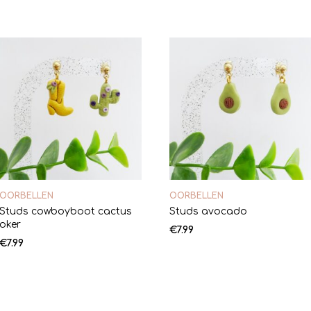
OORBELLEN
OORBELLEN
Studs cowboyboot cactus
Studs avocado
oker
€
7.99
€
7.99