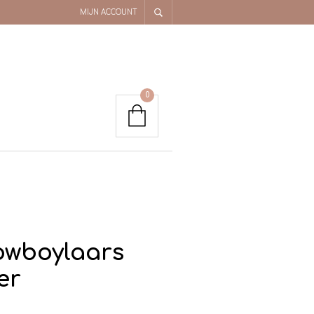
MIJN ACCOUNT
0
owboylaars
er