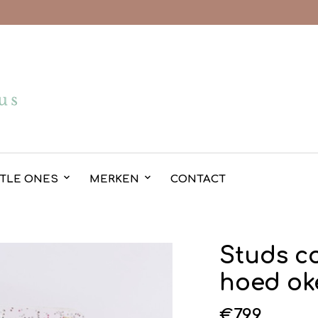
TTLE ONES
MERKEN
CONTACT
Studs c
hoed ok
€
7.99