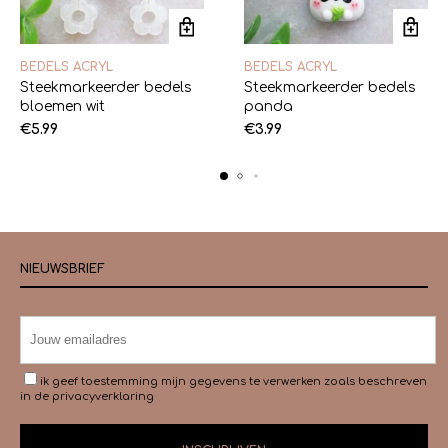
BEDELS ACRYL
BEDELS ACRYL
Steekmarkeerder bedels
Steekmarkeerder bedels
bloemen wit
panda
€
5.99
€
3.99
NIEUWSBRIEF
ik geef toestemming mijn gegevens te verwerken zoals beschreven
in de
privacyverklaring