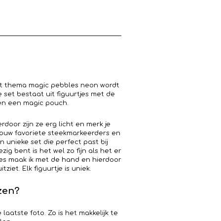
het thema magic pebbles neon wordt
 set bestaat uit figuurtjes met de
 en een magic pouch.
erdoor zijn ze erg licht en merk je
s jouw favoriete steekmarkeerders en
n unieke set die perfect past bij
ig bent is het wel zo fijn als het er
tjes maak ik met de hand en hierdoor
ziet. Elk figuurtje is uniek.
zen?
tste foto. Zo is het makkelijk te