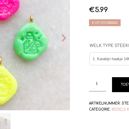
€
5.99
8 OP VOORRAAD
WELK TYPE STEEK
TOE
ARTIKELNUMMER:
STE
CATEGORIE:
BEDELS K