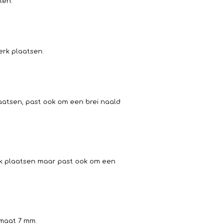
len.
werk plaatsen.
laatsen, past ook om een brei naald
erk plaatsen maar past ook om een
 maat 7 mm.