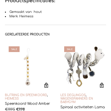
Productspecificaties:
Gemaakt van hout
Merk: Heimess
GERELATEERDE PRODUCTEN
SALE
SALE
BIJTRING EN SPEENKOORD
,
LES DEGLINGOS
,
HEIMESS
WAGENSPANNERS EN
BABYGYM
Speenkoord Wood Amber
Spiraal activiteiten Lama
Oorspronkelijke
Huidige
€
19.95
€
9.98