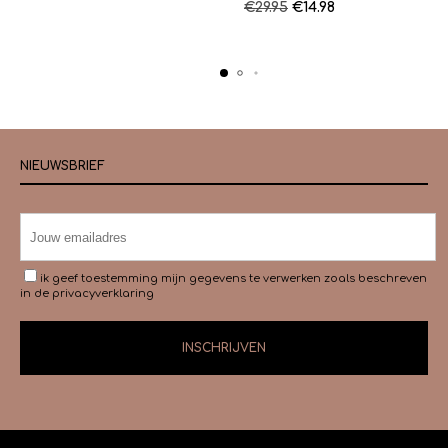
Oorspronkelijke
Huidige
€
29.95
€
14.98
prijs
prijs
prijs
prijs
was:
is:
was:
is:
€19.95.
€9.98.
€29.95.
€14.98.
NIEUWSBRIEF
ik geef toestemming mijn gegevens te verwerken zoals beschreven
in de
privacyverklaring