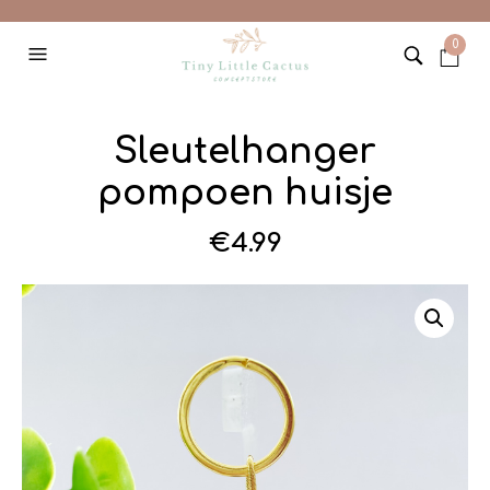
0
Sleutelhanger
pompoen huisje
€
4.99