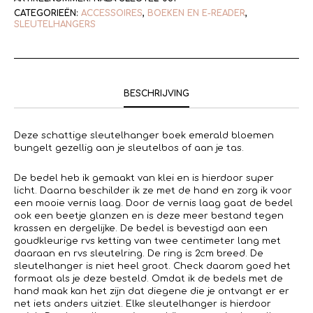
CATEGORIEËN:
ACCESSOIRES
,
BOEKEN EN E-READER
,
SLEUTELHANGERS
BESCHRIJVING
Deze schattige sleutelhanger boek emerald bloemen
bungelt gezellig aan je sleutelbos of aan je tas.
De bedel heb ik gemaakt van klei en is hierdoor super
licht. Daarna beschilder ik ze met de hand en zorg ik voor
een mooie vernis laag. Door de vernis laag gaat de bedel
ook een beetje glanzen en is deze meer bestand tegen
krassen en dergelijke. De bedel is bevestigd aan een
goudkleurige rvs ketting van twee centimeter lang met
daaraan en rvs sleutelring. De ring is 2cm breed. De
sleutelhanger is niet heel groot. Check daarom goed het
formaat als je deze besteld. Omdat ik de bedels met de
hand maak kan het zijn dat diegene die je ontvangt er er
net iets anders uitziet. Elke sleutelhanger is hierdoor