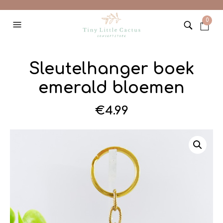
0
Sleutelhanger boek
emerald bloemen
€
4.99