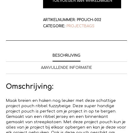
TOEVOEGEN AAN WINKELWAGEN
ARTIKELNUMMER:
PPOUCH-002
CATEGORIE:
PROJECTBAGS
BESCHRIJVING
AANVULLENDE INFORMATIE
Omschrijving:
Maak breien en haken nog leuker met deze schattige
project pouch ribbel fuzzybeige. Deze super handige
project pouch is perfect om je project in op te bergen.
Gemaakt van een ribbel jersey en een binnenkant
gemaakt van streepkatoen. Met deze project pouch kun je
alles van je project bij elkaar opbergen en kan je deze voor
elk project gebruiken. Ook is deze pouch geschikt om