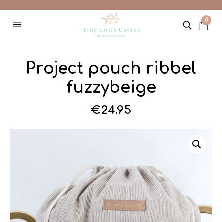
0
Project pouch ribbel
fuzzybeige
€
24.95