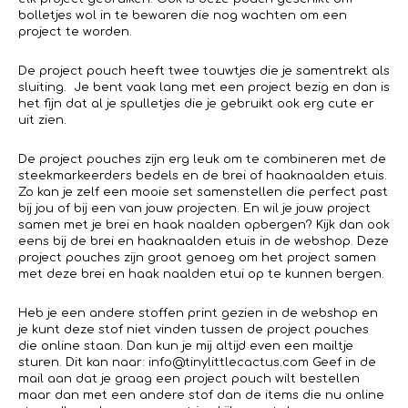
bolletjes wol in te bewaren die nog wachten om een
project te worden.
De project pouch heeft twee touwtjes die je samentrekt als
sluiting. Je bent vaak lang met een project bezig en dan is
het fijn dat al je spulletjes die je gebruikt ook erg cute er
uit zien.
De project pouches zijn erg leuk om te combineren met de
steekmarkeerders bedels en de brei of haaknaalden etuis.
Zo kan je zelf een mooie set samenstellen die perfect past
bij jou of bij een van jouw projecten. En wil je jouw project
samen met je brei en haak naalden opbergen? Kijk dan ook
eens bij de brei en haaknaalden etuis in de webshop. Deze
project pouches zijn groot genoeg om het project samen
met deze brei en haak naalden etui op te kunnen bergen.
Heb je een andere stoffen print gezien in de webshop en
je kunt deze stof niet vinden tussen de project pouches
die online staan. Dan kun je mij altijd even een mailtje
sturen. Dit kan naar: info@tinylittlecactus.com Geef in de
mail aan dat je graag een project pouch wilt bestellen
maar dan met een andere stof dan de items die nu online