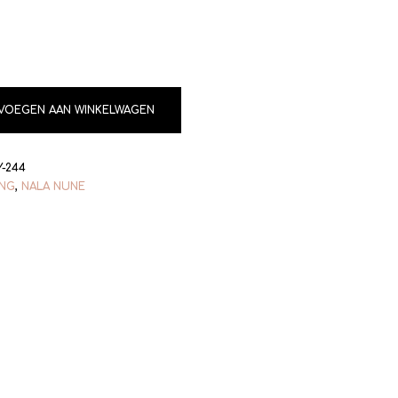
VOEGEN AAN WINKELWAGEN
Y-244
ING
,
NALA NUNE