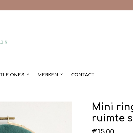
TTLE ONES
MERKEN
CONTACT
Mini rin
ruimte 
€
15.00