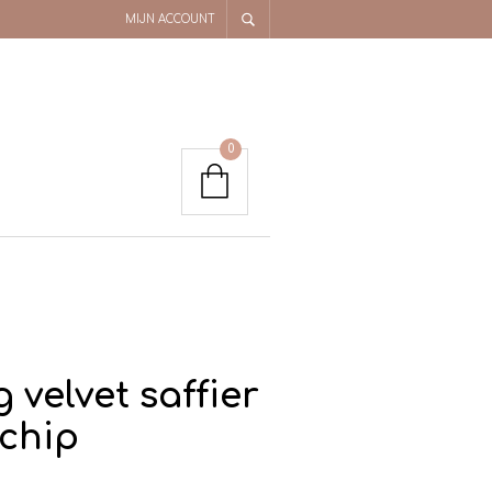
MIJN ACCOUNT
0
g velvet saffier
schip