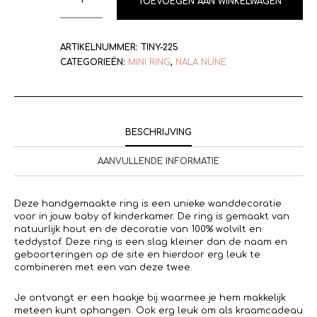
TOEVOEGEN AAN WINKELWAGEN
ARTIKELNUMMER:
TINY-225
CATEGORIEËN:
MINI RING
,
NALA NUNE
BESCHRIJVING
AANVULLENDE INFORMATIE
Deze handgemaakte ring is een unieke wanddecoratie
voor in jouw baby of kinderkamer. De ring is gemaakt van
natuurlijk hout en de decoratie van 100% wolvilt en
teddystof. Deze ring is een slag kleiner dan de naam en
geboorteringen op de site en hierdoor erg leuk te
combineren met een van deze twee.
Je ontvangt er een haakje bij waarmee je hem makkelijk
meteen kunt ophangen. Ook erg leuk om als kraamcadeau