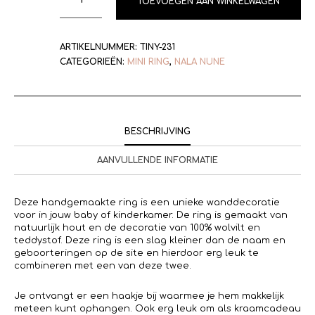
TOEVOEGEN AAN WINKELWAGEN
ARTIKELNUMMER:
TINY-231
CATEGORIEËN:
MINI RING
,
NALA NUNE
BESCHRIJVING
AANVULLENDE INFORMATIE
Deze handgemaakte ring is een unieke wanddecoratie
voor in jouw baby of kinderkamer. De ring is gemaakt van
natuurlijk hout en de decoratie van 100% wolvilt en
teddystof. Deze ring is een slag kleiner dan de naam en
geboorteringen op de site en hierdoor erg leuk te
combineren met een van deze twee.
Je ontvangt er een haakje bij waarmee je hem makkelijk
meteen kunt ophangen. Ook erg leuk om als kraamcadeau