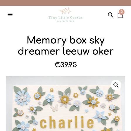
0
Memory box sky
dreamer leeuw oker
€
39.95