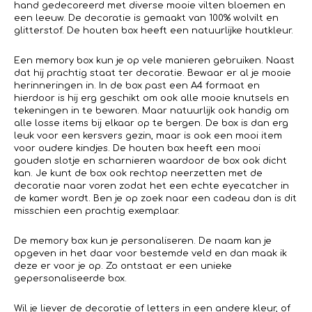
hand gedecoreerd met diverse mooie vilten bloemen en
een leeuw. De decoratie is gemaakt van 100% wolvilt en
glitterstof. De houten box heeft een natuurlijke houtkleur.
Een memory box kun je op vele manieren gebruiken. Naast
dat hij prachtig staat ter decoratie. Bewaar er al je mooie
herinneringen in. In de box past een A4 formaat en
hierdoor is hij erg geschikt om ook alle mooie knutsels en
tekeningen in te bewaren. Maar natuurlijk ook handig om
alle losse items bij elkaar op te bergen. De box is dan erg
leuk voor een kersvers gezin, maar is ook een mooi item
voor oudere kindjes. De houten box heeft een mooi
gouden slotje en scharnieren waardoor de box ook dicht
kan. Je kunt de box ook rechtop neerzetten met de
decoratie naar voren zodat het een echte eyecatcher in
de kamer wordt. Ben je op zoek naar een cadeau dan is dit
misschien een prachtig exemplaar.
De memory box kun je personaliseren. De naam kan je
opgeven in het daar voor bestemde veld en dan maak ik
deze er voor je op. Zo ontstaat er een unieke
gepersonaliseerde box.
Wil je liever de decoratie of letters in een andere kleur, of