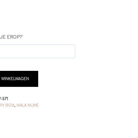
JE EROP?
*
 WINKELWAGEN
Y-371
RY BOX
,
NALA NUNE