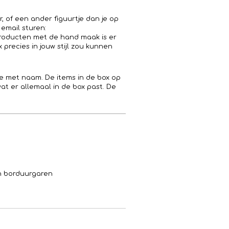
r, of een ander figuurtje dan je op
 email sturen:
producten met de hand maak is er
 precies in jouw stijl zou kunnen
 met naam. De items in de box op
 wat er allemaal in de box past. De
en borduurgaren