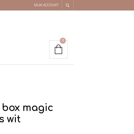
MIJN ACCOUNT
0
box magic
s wit