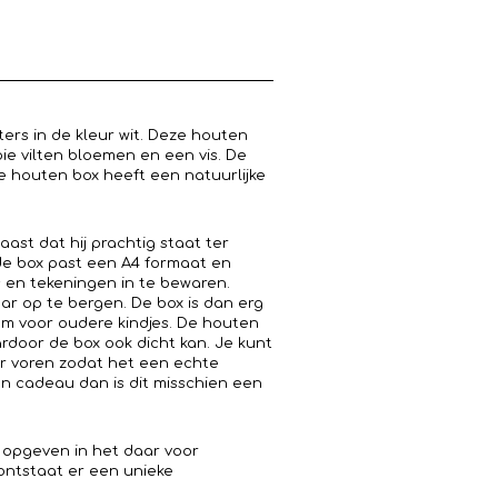
ers in de kleur wit. Deze houten
e vilten bloemen en een vis. De
De houten box heeft een natuurlijke
ast dat hij prachtig staat ter
 de box past een A4 formaat en
ls en tekeningen in te bewaren.
aar op te bergen. De box is dan erg
tem voor oudere kindjes. De houten
rdoor de box ook dicht kan. Je kunt
r voren zodat het een echte
n cadeau dan is dit misschien een
 opgeven in het daar voor
ontstaat er een unieke