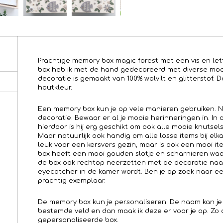
Prachtige memory box magic forest met een vis en lett
box heb ik met de hand gedecoreerd met diverse mooi
decoratie is gemaakt van 100% wolvilt en glitterstof. 
houtkleur.
Een memory box kun je op vele manieren gebruiken. Na
decoratie. Bewaar er al je mooie herinneringen in. In
hierdoor is hij erg geschikt om ook alle mooie knutse
Maar natuurlijk ook handig om alle losse items bij elk
leuk voor een kersvers gezin, maar is ook een mooi i
box heeft een mooi gouden slotje en scharnieren waa
de box ook rechtop neerzetten met de decoratie naa
eyecatcher in de kamer wordt. Ben je op zoek naar ee
prachtig exemplaar.
De memory box kun je personaliseren. De naam kan je
bestemde veld en dan maak ik deze er voor je op. Zo 
gepersonaliseerde box.