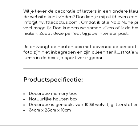
Wil je liever de decoratie of letters in een andere kleu
de website kunt vinden? Dan kan je mij altijd even een
info@tinylittlecactus.com . Omdat ik alle Nala Nune 
veel mogelijk. Dan kunnen we samen kijken of ik de box
maken. Zodat deze perfect bij jouw interieur past.
Je ontvangt de houten box met bovenop de decoratie
foto zijn niet inbegrepen en zijn alleen ter illustratie
items in de box zijn apart verkrijgbaar.
Productspecificatie:
Decoratie memory box
Natuurlijke houten box
Decoratie is gemaakt van 100% wolvilt, glitterstof 
34cm x 25cm x 10cm