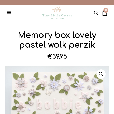
0
Memory box lovely
pastel wolk perzik
€
39.95