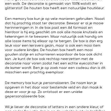
een wolk. De decoratie is gemaakt van 100% wolvilt en
glitterstof. De houten box heeft een natuurlijke houtkleur.
Een memory box kun je op vele manieren gebruiken. Naast
dat hij prachtig staat ter decoratie. Bewaar er al je mooie
herinneringen in. In de box past een A4 formaat en
hierdoor is hij erg geschikt om ook alle mooie knutsels en
tekeningen in te bewaren. Maar natuurlijk ook handig om
alle losse items bij elkaar op te bergen. De box is dan erg
leuk voor een kersvers gezin, maar is ook een mooi item
voor oudere kindjes. De houten box heeft een mooi
gouden slotje en scharnieren waardoor de box ook dicht
kan. Je kunt de box ook rechtop neerzetten met de
decoratie naar voren zodat het een echte eyecatcher in
de kamer wordt. Ben je op zoek naar een cadeau dan is dit
misschien een prachtig exemplaar.
De memory box kun je personaliseren. De naam kan je
opgeven in het daar voor bestemde veld en dan maak ik
deze er voor je op. Zo ontstaat er een unieke
gepersonaliseerde box.
Wil je liever de decoratie of letters in een andere kleur, of