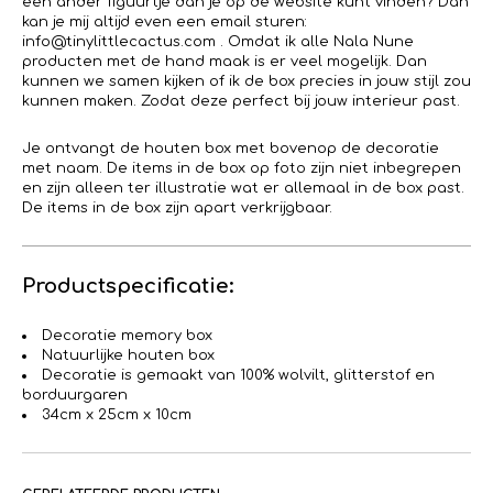
een ander figuurtje dan je op de website kunt vinden? Dan
kan je mij altijd even een email sturen:
info@tinylittlecactus.com . Omdat ik alle Nala Nune
producten met de hand maak is er veel mogelijk. Dan
kunnen we samen kijken of ik de box precies in jouw stijl zou
kunnen maken. Zodat deze perfect bij jouw interieur past.
Je ontvangt de houten box met bovenop de decoratie
met naam. De items in de box op foto zijn niet inbegrepen
en zijn alleen ter illustratie wat er allemaal in de box past.
De items in de box zijn apart verkrijgbaar.
Productspecificatie:
Decoratie memory box
Natuurlijke houten box
Decoratie is gemaakt van 100% wolvilt, glitterstof en
borduurgaren
34cm x 25cm x 10cm