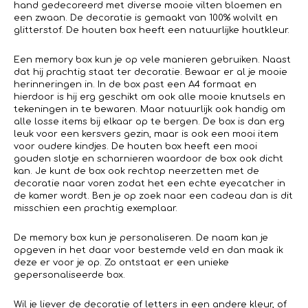
hand gedecoreerd met diverse mooie vilten bloemen en
een zwaan. De decoratie is gemaakt van 100% wolvilt en
glitterstof. De houten box heeft een natuurlijke houtkleur.
Een memory box kun je op vele manieren gebruiken. Naast
dat hij prachtig staat ter decoratie. Bewaar er al je mooie
herinneringen in. In de box past een A4 formaat en
hierdoor is hij erg geschikt om ook alle mooie knutsels en
tekeningen in te bewaren. Maar natuurlijk ook handig om
alle losse items bij elkaar op te bergen. De box is dan erg
leuk voor een kersvers gezin, maar is ook een mooi item
voor oudere kindjes. De houten box heeft een mooi
gouden slotje en scharnieren waardoor de box ook dicht
kan. Je kunt de box ook rechtop neerzetten met de
decoratie naar voren zodat het een echte eyecatcher in
de kamer wordt. Ben je op zoek naar een cadeau dan is dit
misschien een prachtig exemplaar.
De memory box kun je personaliseren. De naam kan je
opgeven in het daar voor bestemde veld en dan maak ik
deze er voor je op. Zo ontstaat er een unieke
gepersonaliseerde box.
Wil je liever de decoratie of letters in een andere kleur, of