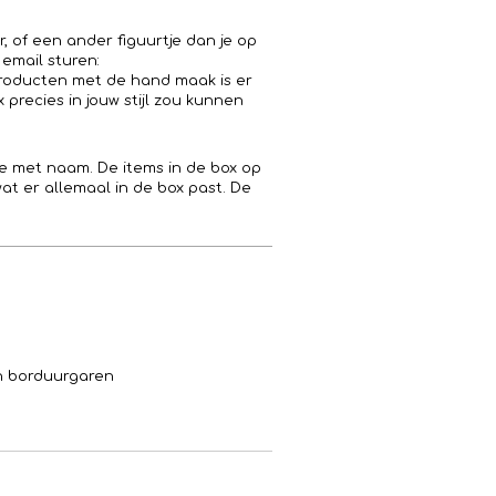
r, of een ander figuurtje dan je op
 email sturen:
producten met de hand maak is er
 precies in jouw stijl zou kunnen
 met naam. De items in de box op
 wat er allemaal in de box past. De
en borduurgaren