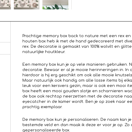
Prachtige memory box back to nature met een rex en l
houten box heb ik met de hand gedecoreerd met dive
rex. De decoratie is gemaakt van 100% wolvilt en glitt
natuurlijke houtkleur.
Een memory box kun je op vele manieren gebruiken. Na
decoratie. Bewaar er al je mooie herinneringen in. In
hierdoor is hij erg geschikt om ook alle mooie knutse
Maar natuurlijk ook handig om alle losse items bij elk
leuk voor een kersvers gezin, maar is ook een mooi i
box heeft een mooi gouden slotje en scharnieren waa
de box ook rechtop neerzetten met de decoratie naa
eyecatcher in de kamer wordt. Ben je op zoek naar ee
prachtig exemplaar.
De memory box kun je personaliseren. De naam kan je
bestemde veld en dan maak ik deze er voor je op. Zo 
gepersonaliseerde box.