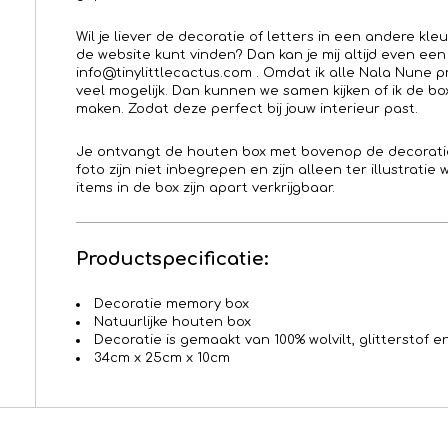
Wil je liever de decoratie of letters in een andere kleu
de website kunt vinden? Dan kan je mij altijd even een
info@tinylittlecactus.com . Omdat ik alle Nala Nune 
veel mogelijk. Dan kunnen we samen kijken of ik de box
maken. Zodat deze perfect bij jouw interieur past.
Je ontvangt de houten box met bovenop de decoratie
foto zijn niet inbegrepen en zijn alleen ter illustratie
items in de box zijn apart verkrijgbaar.
Productspecificatie:
Decoratie memory box
Natuurlijke houten box
Decoratie is gemaakt van 100% wolvilt, glitterstof 
34cm x 25cm x 10cm