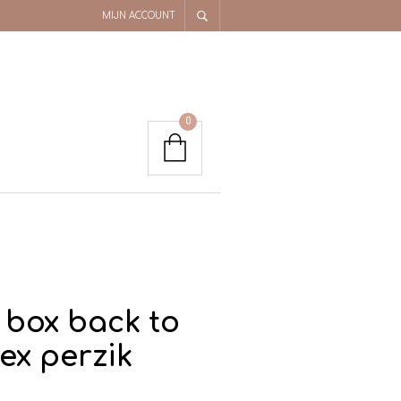
MIJN ACCOUNT
0
box back to
ex perzik