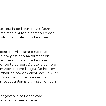
etters in de kleur perzik. Deze
rse mooie vilten bloemen en een
erstof. De houten box heeft een
ast dat hij prachtig staat ter
 de box past een A4 formaat en
ls en tekeningen in te bewaren.
aar op te bergen. De box is dan erg
tem voor oudere kindjes. De houten
rdoor de box ook dicht kan. Je kunt
r voren zodat het een echte
n cadeau dan is dit misschien een
 opgeven in het daar voor
ontstaat er een unieke