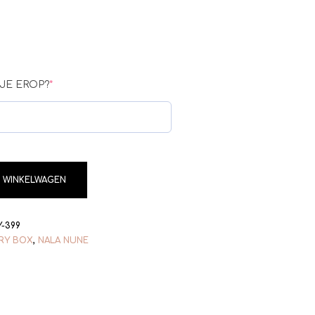
JE EROP?
*
 WINKELWAGEN
Y-399
RY BOX
,
NALA NUNE