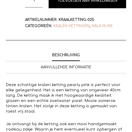
TOEVOEGEN AAN WINKELWAGEN
ARTIKELNUMMER:
KRAALKETTING-025
CATEGORIEËN:
KRALEN KETTINGEN
,
NALA NUNE
BESCHRIJVING
AANVULLENDE INFORMATIE
Deze schattige kralen ketting pearly pink is perfect voor
elke gelegenheid. Het is een ketting van ongeveer 40cm
lang. De ketting maak ik met hoogwaardige kwaliteit
glazen en een echte zoetwater parel. Mooie zomerse
tinten kralen. Het slotje in deze ketting is gemaakt van
roest vrij staal.
Je ontvangt bij de ketting ook een mooi handgemaakt
cadeau zakje. Waarin je hem eventueel kunt opbergen of