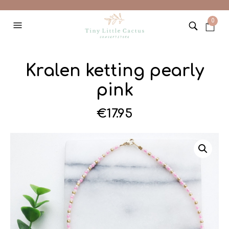
0
Kralen ketting pearly
pink
€
17.95