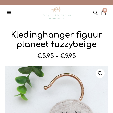
0
Kledinghanger figuur
planeet fuzzybeige
Prijsklasse:
€
5.95
-
€
9.95
€5.95
tot
€9.95