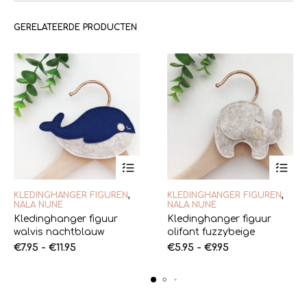
GERELATEERDE PRODUCTEN
Dit
Dit
KLEDINGHANGER FIGUREN
,
KLEDINGHANGER FIGUREN
,
product
product
NALA NUNE
NALA NUNE
heeft
heeft
Kledinghanger figuur
Kledinghanger figuur
meerdere
meerde
walvis nachtblauw
olifant fuzzybeige
variaties.
variaties
Prijsklasse:
Deze
Prijsklasse:
Deze
€
7.95
-
€
11.95
€
5.95
-
€
9.95
optie
optie
€7.95
€5.95
kan
kan
tot
tot
gekozen
gekoze
€11.95
€9.95
worden
worden