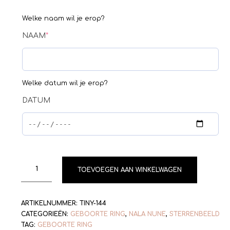
Welke naam wil je erop?
NAAM
*
Welke datum wil je erop?
DATUM
TOEVOEGEN AAN WINKELWAGEN
ARTIKELNUMMER:
TINY-144
CATEGORIEËN:
GEBOORTE RING
,
NALA NUNE
,
STERRENBEELD
TAG:
GEBOORTE RING