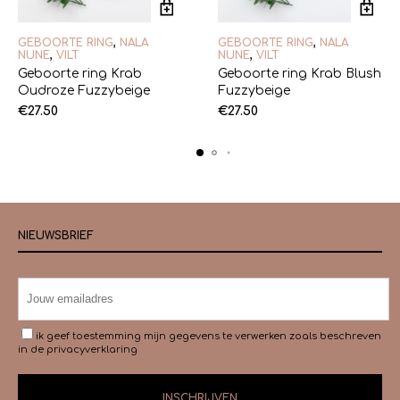
GEBOORTE RING
,
NALA
GEBOORTE RING
,
NALA
NUNE
,
VILT
NUNE
,
VILT
Geboorte ring Krab
Geboorte ring Krab Blush
Oudroze Fuzzybeige
Fuzzybeige
€
27.50
€
27.50
NIEUWSBRIEF
ik geef toestemming mijn gegevens te verwerken zoals beschreven
in de
privacyverklaring