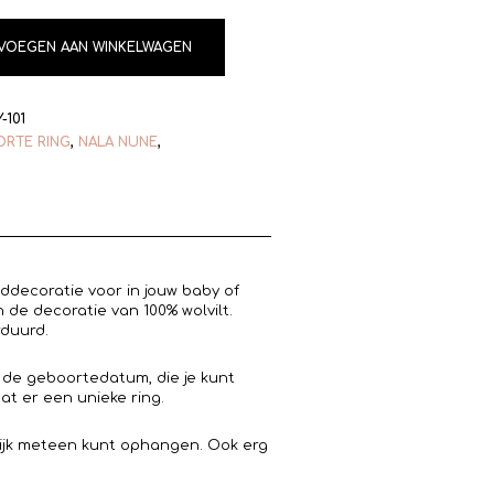
VOEGEN AAN WINKELWAGEN
-101
RTE RING
,
NALA NUNE
,
decoratie voor in jouw baby of
 de decoratie van 100% wolvilt.
rduurd.
 de geboortedatum, die je kunt
at er een unieke ring.
lijk meteen kunt ophangen. Ook erg