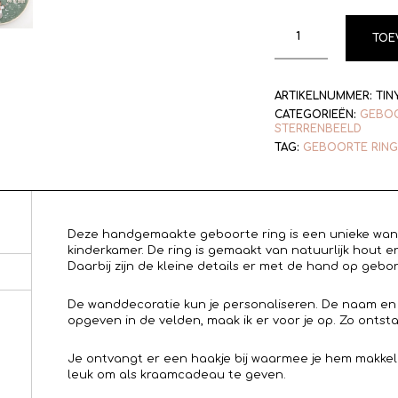
TOE
ARTIKELNUMMER:
TINY
CATEGORIEËN:
GEBOO
STERRENBEELD
TAG:
GEBOORTE RING
Deze handgemaakte geboorte ring is een unieke wand
kinderkamer. De ring is gemaakt van natuurlijk hout en
Daarbij zijn de kleine details er met de hand op gebo
De wanddecoratie kun je personaliseren. De naam en
opgeven in de velden, maak ik er voor je op. Zo ontsta
Je ontvangt er een haakje bij waarmee je hem makke
leuk om als kraamcadeau te geven.