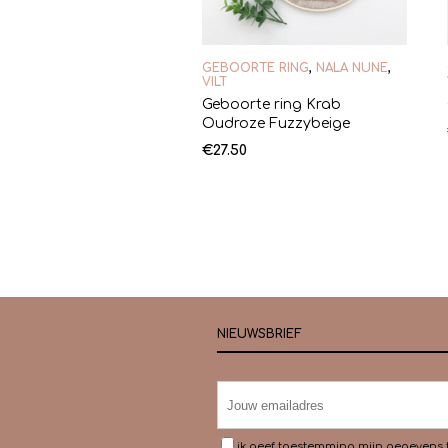
GEBOORTE RING
,
NALA NUNE
,
VILT
Geboorte ring Krab
Oudroze Fuzzybeige
€
27.50
NIEUWSBRIEF
ik geef toestemming mijn gegevens 