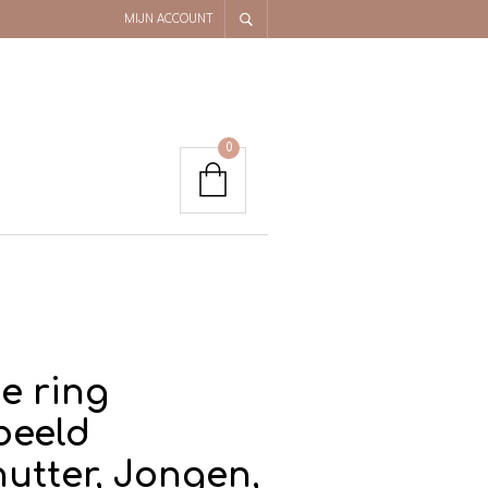
MIJN ACCOUNT
0
e ring
beeld
utter, Jongen,