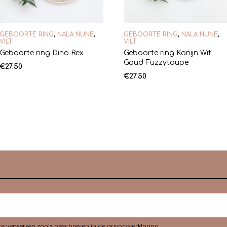
GEBOORTE RING
,
NALA NUNE
,
GEBOORTE RING
,
NALA NUNE
,
VILT
VILT
Geboorte ring Dino Rex
Geboorte ring Konijn Wit
Goud Fuzzytaupe
€
27.50
€
27.50
te verwerken zoals beschreven in de
privacyverklaring