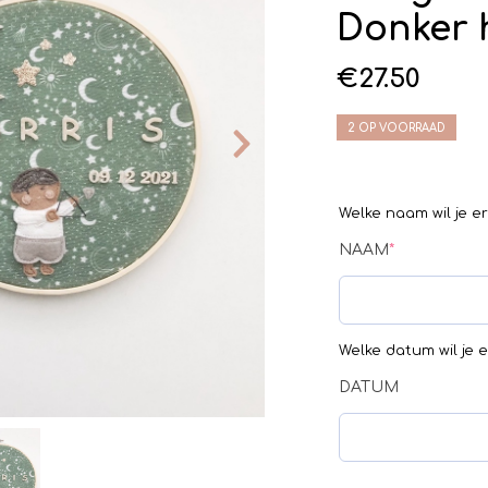
Donker 
€
27.50
2 OP VOORRAAD
Welke naam wil je e
NAAM
*
Welke datum wil je 
DATUM