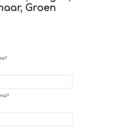
haar, Groen
rop?
erop?