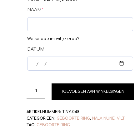
NAAM
*
Welke datum wil je erop?
DATUM
TOEVOEGEN AAN WINKELWAGEN
ARTIKELNUMMER:
TINY-048
CATEGORIEËN:
GEBOORTE RING
,
NALA NUNE
,
VILT
TAG:
GEBOORTE RING