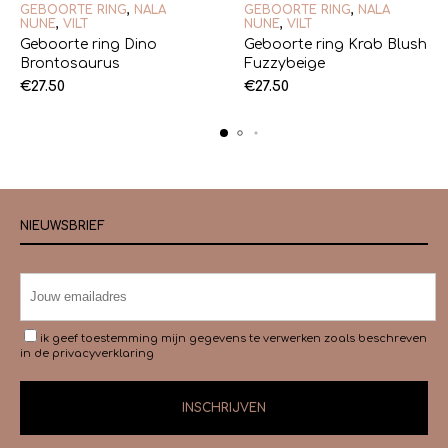
GEBOORTE RING
,
NALA
GEBOORTE RING
,
NALA
NUNE
,
VILT
NUNE
,
VILT
Geboorte ring Dino
Geboorte ring Krab Blush
Brontosaurus
Fuzzybeige
€
27.50
€
27.50
NIEUWSBRIEF
ik geef toestemming mijn gegevens te verwerken zoals beschreven
in de
privacyverklaring