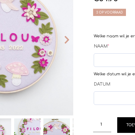
3 OP VOORRAAD
Welke naam wil je e
NAAM
*
Welke datum wil je 
DATUM
TOE