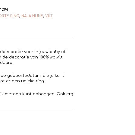
Y-294
RTE RING
,
NALA NUNE
,
VILT
decoratie voor in jouw baby of
 de decoratie van 100% wolvilt.
rduurd.
 de geboortedatum, die je kunt
at er een unieke ring.
lijk meteen kunt ophangen. Ook erg