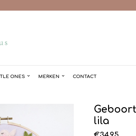
TTLE ONES
MERKEN
CONTACT
Geboort
lila
€
34.95