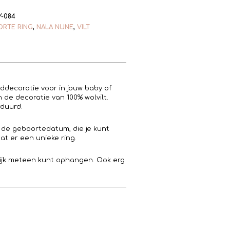
Y-084
RTE RING
,
NALA NUNE
,
VILT
decoratie voor in jouw baby of
 de decoratie van 100% wolvilt.
rduurd.
 de geboortedatum, die je kunt
at er een unieke ring.
lijk meteen kunt ophangen. Ook erg