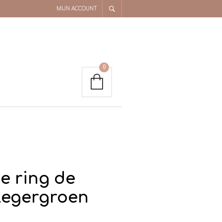
MIJN ACCOUNT
0
e ring de
egergroen