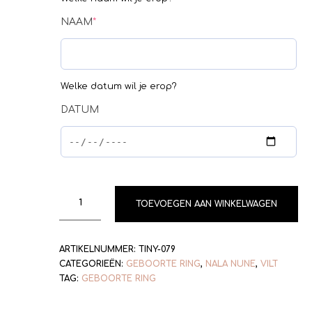
NAAM
*
Welke datum wil je erop?
DATUM
TOEVOEGEN AAN WINKELWAGEN
ARTIKELNUMMER:
TINY-079
CATEGORIEËN:
GEBOORTE RING
,
NALA NUNE
,
VILT
TAG:
GEBOORTE RING