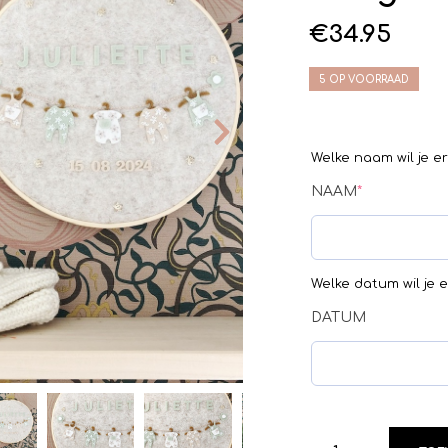
€
34.95
5 OP VOORRAAD
Welke naam wil je e
NAAM
*
Welke datum wil je 
DATUM