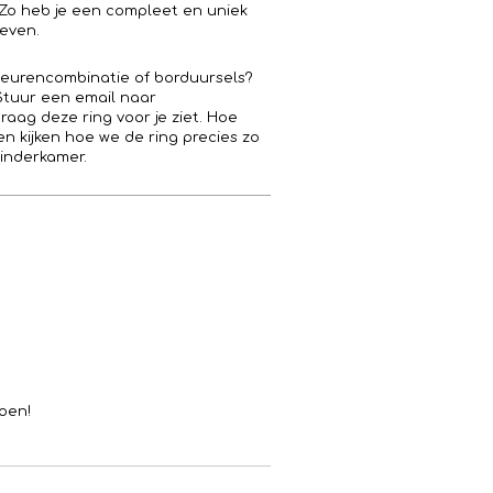
 Zo heb je een compleet en uniek
geven.
kleurencombinatie of borduursels?
 Stuur een email naar
raag deze ring voor je ziet. Hoe
n kijken hoe we de ring precies zo
kinderkamer.
oen!