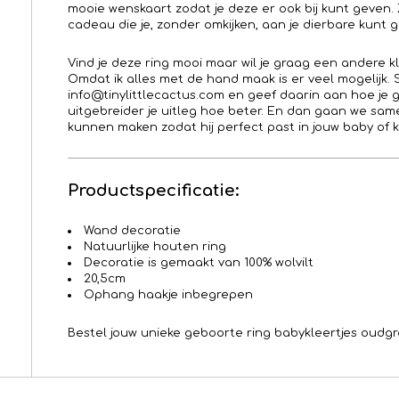
mooie wenskaart zodat je deze er ook bij kunt geven.
cadeau die je, zonder omkijken, aan je dierbare kunt 
Vind je deze ring mooi maar wil je graag een andere 
Omdat ik alles met de hand maak is er veel mogelijk.
info@tinylittlecactus.com en geef daarin aan hoe je g
uitgebreider je uitleg hoe beter. En dan gaan we same
kunnen maken zodat hij perfect past in jouw baby of 
Productspecificatie:
Wand decoratie
Natuurlijke houten ring
Decoratie is gemaakt van 100% wolvilt
20,5cm
Ophang haakje inbegrepen
Bestel jouw unieke geboorte ring babykleertjes oudgr