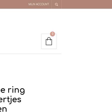
MIJN ACCOUNT
0
e ring
rtjes
en