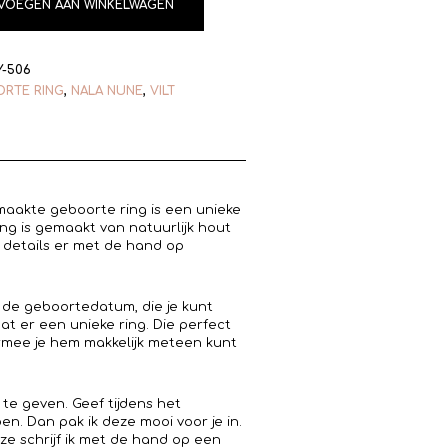
VOEGEN AAN WINKELWAGEN
Y-506
RTE RING
,
NALA NUNE
,
VILT
aakte geboorte ring is een unieke
ng is gemaakt van natuurlijk hout
ne details er met de hand op
 de geboortedatum, die je kunt
at er een unieke ring. Die perfect
armee je hem makkelijk meteen kunt
te geven. Geef tijdens het
en. Dan pak ik deze mooi voor je in.
e schrijf ik met de hand op een