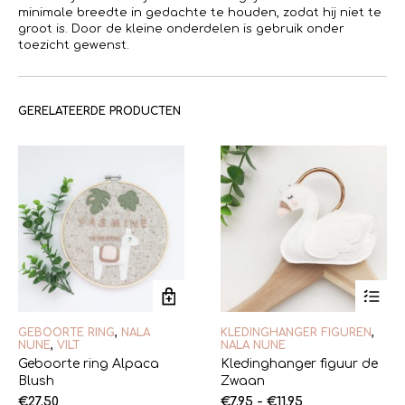
minimale breedte in gedachte te houden, zodat hij niet te
groot is. Door de kleine onderdelen is gebruik onder
toezicht gewenst.
GERELATEERDE PRODUCTEN
Dit
GEBOORTE RING
,
NALA
KLEDINGHANGER FIGUREN
,
product
NUNE
,
VILT
NALA NUNE
heeft
Geboorte ring Alpaca
Kledinghanger figuur de
meerde
Blush
Zwaan
variaties
Prijsklasse:
Deze
€
27.50
€
7.95
-
€
11.95