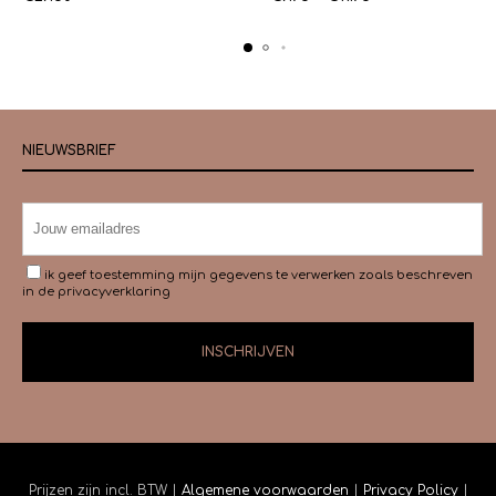
optie
€7.95
kan
tot
gekoze
€11.95
worden
op
de
product
NIEUWSBRIEF
ik geef toestemming mijn gegevens te verwerken zoals beschreven
in de
privacyverklaring
Prijzen zijn incl. BTW |
Algemene voorwaarden
|
Privacy Policy
|