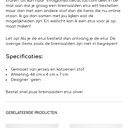
sturen. Dit kan naar: info@tinylittlecactus.com Geef in de
mail aan dat je graag een breinaalden etui wilt bestellen
maar dan met een andere stof dan de items die nu online
staan. Ik ga dan samen met jou kijken wat de
mogelijkheden zijn. En wellicht kan ik een etui voor je op
maat maken!
Let op! Als je de etui besteld dan ontvang je de etui. De
overige items zoals de breinaalden zijn niet in begrepen!
Specificaties:
Gemaakt van jersey en katoenen stof
Afmeting: 44 cm x 4 cm x 7 cm
Designer: geen
Bestel snel jouw breinaalden etui olive!
GERELATEERDE PRODUCTEN