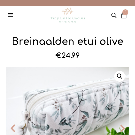
0
Breinaalden etui olive
€
24.99