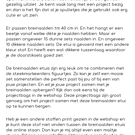
gezellig uitziet. Je bent vaak lang met een project bezig
en dan is het fijn dat al je spulletjes die je gebruikt ook erg
cute er uit zien.
Er passen breinaalden tm 40 cm in. En het hangt er een
beetje vanaf welke dikte je naalden hebben. Maar er
passen ongeveer 15 dunne sets naalden in. En ongeveer
10 dikkere naalden sets. De etui is gevoerd met een andere
kleur stof. En heeft een wat dikkere tussenlaag waardoor
je de doorstiksels goed ziet.
De breinaalden etuis zijn erg leuk om te combineren met
de steekmarkeerders figuurtjes. Zo kan je zelf een mooie
set samenstellen die perfect past bij jou of bij een van
jouw projecten. En wil je jouw project samen met je
breinaalden opbergen? Kijk dan ook eens bij de
projectbags in de webshop. Deze projectbags zijn groot
genoeg om het project samen met deze breinaalden etui
op te kunnen bergen.
Heb je een andere stoffen print gezien in de webshop en
je kunt deze stof niet vinden tussen de breinaalden etuis
die online staan. Dan kun je mij altijd even een mailtje