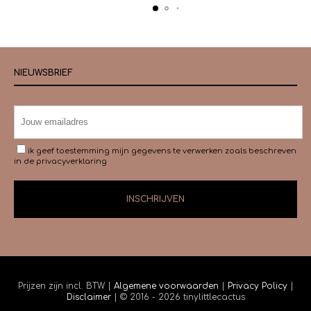
NIEUWSBRIEF
ik geef toestemming mijn gegevens te verwerken zoals beschreven
in de
privacyverklaring
Prijzen zijn incl. BTW |
Algemene voorwaarden
|
Privacy Policy
|
Disclaimer
| © 2016 - 2026 tinylittlecactus