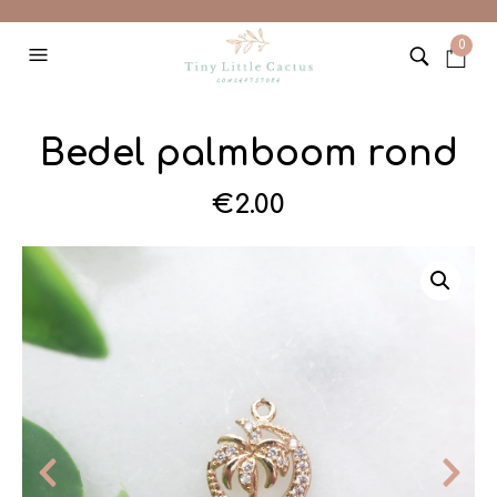
0
Bedel palmboom rond
€
2.00