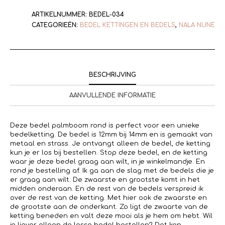
ARTIKELNUMMER:
BEDEL-034
CATEGORIEËN:
BEDEL KETTINGEN EN BEDELS
,
NALA NUNE
BESCHRIJVING
AANVULLENDE INFORMATIE
Deze bedel palmboom rond is perfect voor een unieke
bedelketting. De bedel is 12mm bij 14mm en is gemaakt van
metaal en strass. Je ontvangt alleen de bedel, de ketting
kun je er los bij bestellen. Stop deze bedel, en de ketting
waar je deze bedel graag aan wilt, in je winkelmandje. En
rond je bestelling af. Ik ga aan de slag met de bedels die je
er graag aan wilt. De zwaarste en grootste komt in het
midden onderaan. En de rest van de bedels verspreid ik
over de rest van de ketting. Met hier ook de zwaarste en
de grootste aan de onderkant. Zo ligt de zwaarte van de
ketting beneden en valt deze mooi als je hem om hebt. Wil
je liever alleen de losse bedel bestellen? Dat kan