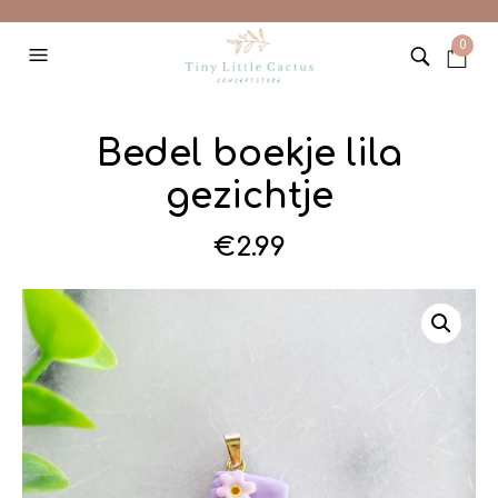
0
Bedel boekje lila
gezichtje
€
2.99